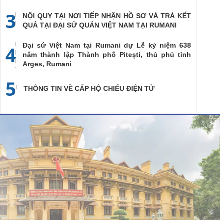
3
NỘI QUY TẠI NƠI TIẾP NHẬN HỒ SƠ VÀ TRẢ KẾT
QUẢ TẠI ĐẠI SỨ QUÁN VIỆT NAM TẠI RUMANI
Đại sứ Việt Nam tại Rumani dự Lễ kỷ niệm 638
4
năm thành lập Thành phố Pitești, thủ phủ tỉnh
Arges, Rumani
5
THÔNG TIN VỀ CẤP HỘ CHIẾU ĐIỆN TỬ