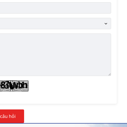
ại ảnh số
 câu hỏi