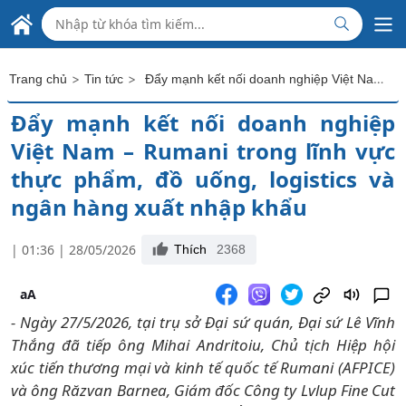
Skip to Main Content
ĐẠI SỨ QUÁN VIỆT NAM
TẠI RUMANI
>
>
Đẩy mạnh kết nối doanh nghiệp Việt Nam – Rumani trong lĩnh vực thực phẩm, đồ uống, logistics và ngân hàng xuất nhập khẩu
Trang chủ
Tin tức
Đẩy mạnh kết nối doanh nghiệp
Việt Nam – Rumani trong lĩnh vực
thực phẩm, đồ uống, logistics và
ngân hàng xuất nhập khẩu
| 01:36 | 28/05/2026
Thích
2368
aA
- Ngày 27/5/2026, tại trụ sở Đại sứ quán, Đại sứ Lê Vĩnh
Thắng đã tiếp ông Mihai Andritoiu, Chủ tịch Hiệp hội
xúc tiến thương mại và kinh tế quốc tế Rumani (AFPICE)
và ông Răzvan Barnea, Giám đốc Công ty Lvlup Fine Cut