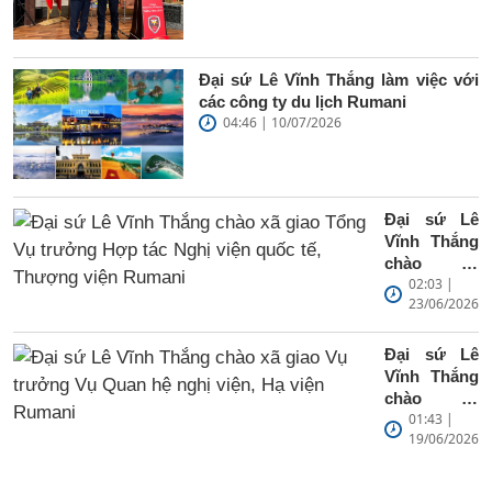
Đại sứ Lê Vĩnh Thắng làm việc với
các công ty du lịch Rumani
04:46 | 10/07/2026
Đại sứ Lê
Vĩnh Thắng
chào xã
02:03 |
giao Tổng
23/06/2026
Vụ trưởng
Hợp tác
Nghị viện
Đại sứ Lê
quốc tế,
Vĩnh Thắng
Thượng
chào xã
viện
01:43 |
giao Vụ
Rumani
19/06/2026
trưởng Vụ
Quan hệ
nghị viện,