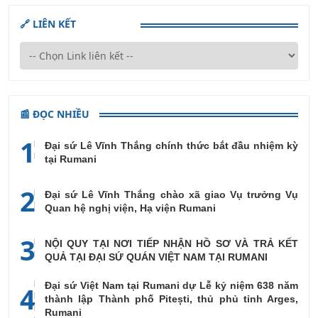
Hạ viện
🔗 LIÊN KẾT
Rumani
📰 ĐỌC NHIỀU
1
Đại sứ Lê Vĩnh Thắng chính thức bắt đầu nhiệm kỳ
tại Rumani
2
Đại sứ Lê Vĩnh Thắng chào xã giao Vụ trưởng Vụ
Quan hệ nghị viện, Hạ viện Rumani
3
NỘI QUY TẠI NƠI TIẾP NHẬN HỒ SƠ VÀ TRẢ KẾT
QUẢ TẠI ĐẠI SỨ QUÁN VIỆT NAM TẠI RUMANI
Đại sứ Việt Nam tại Rumani dự Lễ kỷ niệm 638 năm
4
thành lập Thành phố Pitești, thủ phủ tỉnh Arges,
Rumani