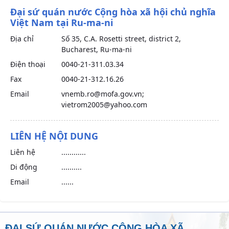
Đại sứ quán nước Cộng hòa xã hội chủ nghĩa
Việt Nam tại Ru-ma-ni
Địa chỉ
Số 35, C.A. Rosetti street, district 2,
Bucharest, Ru-ma-ni
Điện thoại
0040-21-311.03.34
Fax
0040-21-312.16.26
Email
vnemb.ro@mofa.gov.vn;
vietrom2005@yahoo.com
LIÊN HỆ NỘI DUNG
Liên hệ
............
Di động
..........
Email
......
ĐẠI SỨ QUÁN NƯỚC CỘNG HÒA XÃ