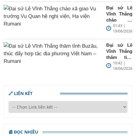
Đại sứ Lê
Vĩnh Thắng
chào xã
01:43 |
giao Vụ
19/06/2026
trưởng Vụ
Quan hệ
nghị viện,
Đại sứ Lê
Hạ viện
Vĩnh Thắng
Rumani
thăm tỉnh
10:42 |
Buzău, thúc
18/06/2026
đẩy hợp tác
địa phương
Việt Nam –
Rumani
🔗 LIÊN KẾT
📰 ĐỌC NHIỀU