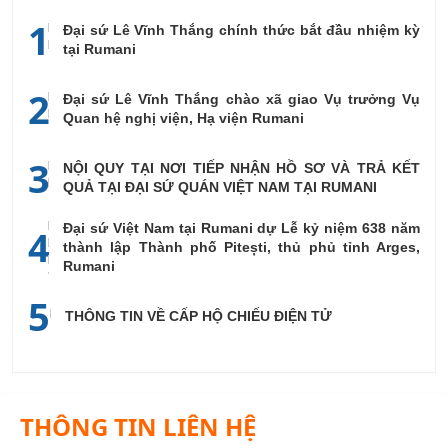
1
Đại sứ Lê Vĩnh Thắng chính thức bắt đầu nhiệm kỳ
tại Rumani
2
Đại sứ Lê Vĩnh Thắng chào xã giao Vụ trưởng Vụ
Quan hệ nghị viện, Hạ viện Rumani
3
NỘI QUY TẠI NƠI TIẾP NHẬN HỒ SƠ VÀ TRẢ KẾT
QUẢ TẠI ĐẠI SỨ QUÁN VIỆT NAM TẠI RUMANI
Đại sứ Việt Nam tại Rumani dự Lễ kỷ niệm 638 năm
4
thành lập Thành phố Pitești, thủ phủ tỉnh Arges,
Rumani
5
THÔNG TIN VỀ CẤP HỘ CHIẾU ĐIỆN TỬ
THÔNG TIN LIÊN HỆ